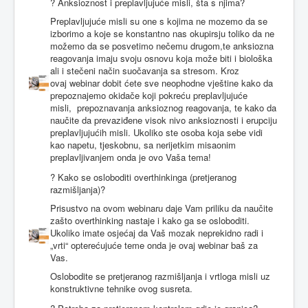
? Anksioznost i preplavljujuće misli, šta s njima?
Preplavljujuće misli su one s kojima ne mozemo da se
izborimo a koje se konstantno nas okupirsju toliko da ne
možemo da se posvetimo nečemu drugom,te anksiozna
reagovanja imaju svoju osnovu koja može biti i biološka
ali i stečeni način suočavanja sa stresom. Kroz
ovaj webinar dobit ćete sve neophodne vještine kako da
prepoznajemo okidače koji pokreću preplavljujuće
misli, prepoznavanja anksioznog reagovanja, te kako da
naučite da prevaziđene visok nivo anksioznosti i erupciju
preplavljujućih misli. Ukoliko ste osoba koja sebe vidi
kao napetu, tjeskobnu, sa nerijetkim misaonim
preplavljivanjem onda je ovo Vaša tema!
? Kako se osloboditi overthinkinga (pretjeranog
razmišljanja)?
Prisustvo na ovom webinaru daje Vam priliku da naučite
zašto overthinking nastaje i kako ga se osloboditi.
Ukoliko imate osjećaj da Vaš mozak neprekidno radi i
„vrti“ opterećujuće teme onda je ovaj webinar baš za
Vas.
Oslobodite se pretjeranog razmišljanja i vrtloga misli uz
konstruktivne tehnike ovog susreta.