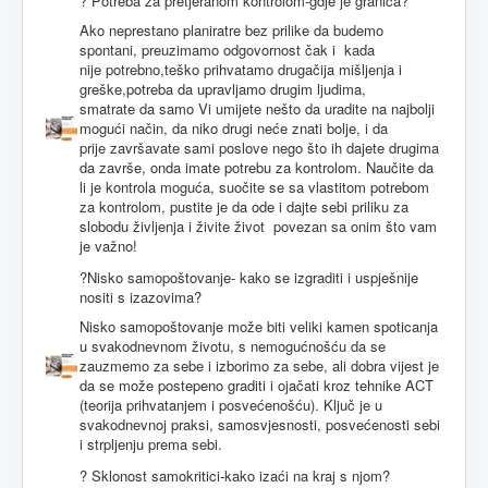
? Potreba za pretjeranom kontrolom-gdje je granica?
Ako neprestano planiratre bez prilike da budemo
spontani, preuzimamo odgovornost čak i kada
nije potrebno,teško prihvatamo drugačija mišljenja i
greške,potreba da upravljamo drugim ljudima,
smatrate da samo Vi umijete nešto da uradite na najbolji
mogući način, da niko drugi neće znati bolje, i da
prije završavate sami poslove nego što ih dajete drugima
da završe, onda imate potrebu za kontrolom. Naučite da
li je kontrola moguća, suočite se sa vlastitom potrebom
za kontrolom, pustite je da ode i dajte sebi priliku za
slobodu življenja i živite život povezan sa onim što vam
je važno!
?Nisko samopoštovanje- kako se izgraditi i uspješnije
nositi s izazovima?
Nisko samopoštovanje može biti veliki kamen spoticanja
u svakodnevnom životu, s nemogućnošću da se
zauzmemo za sebe i izborimo za sebe, ali dobra vijest je
da se može postepeno graditi i ojačati kroz tehnike ACT
(teorija prihvatanjem i posvećenošću). Ključ je u
svakodnevnoj praksi, samosvjesnosti, posvećenosti sebi
i strpljenju prema sebi.
? Sklonost samokritici-kako izaći na kraj s njom?