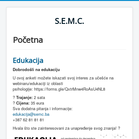
S.E.M.C.
Početna
Edukacija
Dobrodošli na edukaciju
U ovoj anketi možete iskazati svoj interes za učešće na
webinaru/edukaciji iz oblasti
psihologije: https://forms.gle/QxtrMnw4RoAsU4NL8
?
Trajanje:
2 sata
?
Cijena:
35 eura
Sva dodatna pitanja i informacije:
edukacija@semc.ba
+387 62 81 81 81
Hvala što ste zainteresovani za unapređenje svog znanja! ?