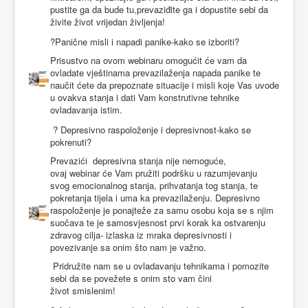
pustite ga da bude tu,prevaziđite ga i dopustite sebi da
živite život vrijedan življenja!
?Panične misli i napadi panike-kako se izboriti?
Prisustvo na ovom webinaru omogućit će vam da
ovladate vještinama prevazilaženja napada panike te
naučit ćete da prepoznate situacije i misli koje Vas uvode
u ovakva stanja i dati Vam konstrutivne tehnike
ovladavanja istim.
? Depresivno raspoloženje i depresivnost-kako se
pokrenuti?
Prevazići depresivna stanja nije nemoguće,
ovaj webinar će Vam pružiti podršku u razumjevanju
svog emocionalnog stanja, prihvatanja tog stanja, te
pokretanja tijela i uma ka prevazilaženju. Depresivno
raspoloženje je ponajteže za samu osobu koja se s njim
suočava te je samosvjesnost prvi korak ka ostvarenju
zdravog cilja- izlaska iz mraka depresivnosti i
povezivanje sa onim što nam je važno.
Pridružite nam se u ovladavanju tehnikama i pomozite
sebi da se povežete s onim sto vam čini
život smislenim!