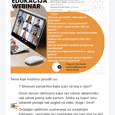
Teme koje možemo ponuditi su:
? Sklonost samokritici-kako izaći na kraj s njom?
Ovom temom otkrivamo kako rani odnosi determinišu
naš odnos prema sebi samom, kritika sa kojom smo
odrastali postaje naš pogled na sebe, druge i život!
Ovladajte vještinom suočavanja sa unutašnjim
kritičarem, upoznajte ga i poslusajte sta vam ima za reći,